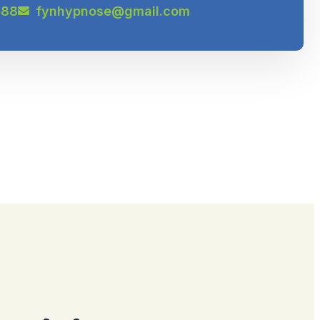
588
fynhypnose@gmail.com