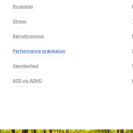
Rygestop
Rygestop
Stress
Stress
Børnehypnose
Børnehypnose
Performance præstation
Performance præstation
Søvnløshed
Søvnløshed
ADD og ADHD
ADD og ADHD