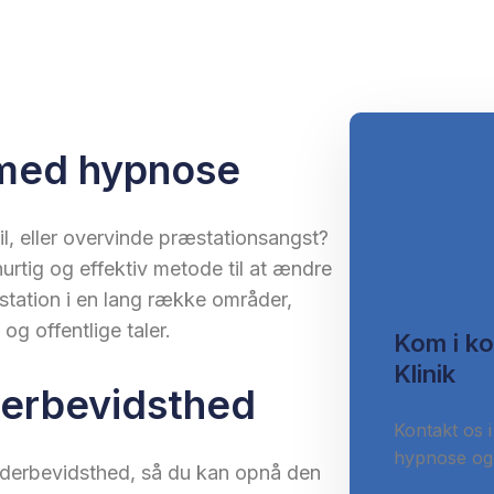
 med hypnose
til, eller overvinde præstationsangst?
urtig og effektiv metode til at ændre
tation i en lang række områder,
og offentlige taler.
Kom i k
Klinik
derbevidsthed
Kontakt os i
hypnose og 
nderbevidsthed, så du kan opnå den