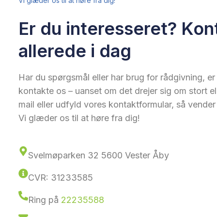
Vi glæder os til at høre fra dig!
Er du interesseret? Kon
allerede i dag
Har du spørgsmål eller har brug for rådgivning, er 
kontakte os – uanset om det drejer sig om stort ell
mail eller udfyld vores kontaktformular, så vender v
Vi glæder os til at høre fra dig!
Svelmøparken 32 5600 Vester Åby
CVR: 31233585
Ring på
22235588