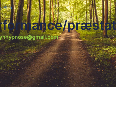
 Klinik
rformance/præstat
ynhypnose@gmail.com