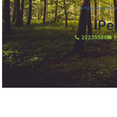
Fyns Hypnose og Healing
Pe
22235588
f