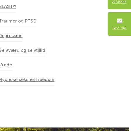
22235588
BLAST®
BLAST®
Traumer og PTSD
Traumer og PTSD
Send mail
Depression
Depression
Selvværd og selvtillid
Selvværd og selvtillid
Vrede
Vrede
Hypnose seksuel freedom
Hypnose seksuel freedom