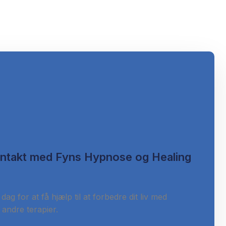
ontakt med Fyns Hypnose og Healing
 dag for at få hjælp til at forbedre dit liv med
andre terapier.