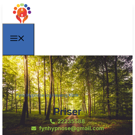
Fyns Hypnose og Healing Klinik
Priser
22235588
fynhypnose@gmail.com