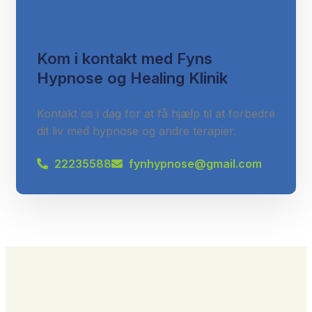
Kom i kontakt med Fyns
Hypnose og Healing Klinik
Kontakt os i dag for at få hjælp til at forbedre
dit liv med hypnose og andre terapier.
22235588
fynhypnose@gmail.com