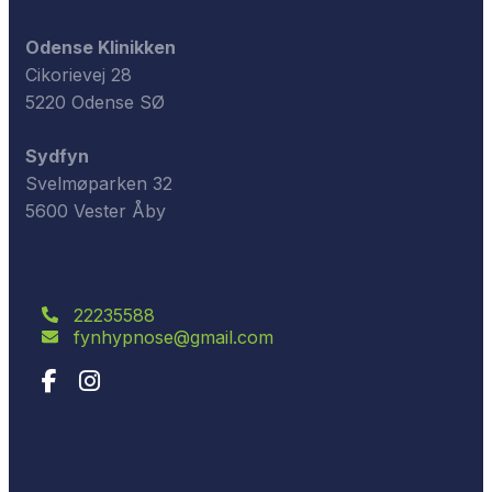
Her finder du os
Odense Klinikken
Cikorievej 28
5220 Odense SØ
Sydfyn
Svelmøparken 32
5600 Vester Åby
Kontakt os
22235588
fynhypnose@gmail.com