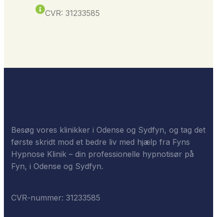
CVR: 31233585
Om Fyns Hypnose og Healing Klinik
Besøg vores klinikker i Odense og Sydfyn, og tag det
første skridt mod et bedre liv med hjælp fra Fyns
Hypnose Klinik – din professionelle hypnotisør på
Fyn, i Odense og Sydfyn.
CVR-nummer: 31233585